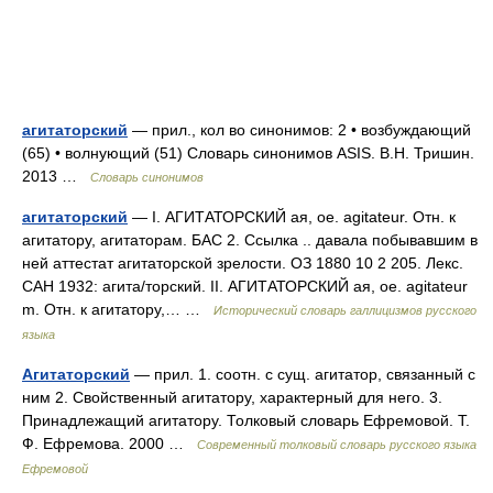
агитаторский
— прил., кол во синонимов: 2 • возбуждающий
(65) • волнующий (51) Словарь синонимов ASIS. В.Н. Тришин.
2013 …
Словарь синонимов
агитаторский
— I. АГИТАТОРСКИЙ ая, ое. agitateur. Отн. к
агитатору, агитаторам. БАС 2. Ссылка .. давала побывавшим в
ней аттестат агитаторской зрелости. ОЗ 1880 10 2 205. Лекс.
САН 1932: агита/торский. II. АГИТАТОРСКИЙ ая, ое. agitateur
m. Отн. к агитатору,… …
Исторический словарь галлицизмов русского
языка
Агитаторский
— прил. 1. соотн. с сущ. агитатор, связанный с
ним 2. Свойственный агитатору, характерный для него. 3.
Принадлежащий агитатору. Толковый словарь Ефремовой. Т.
Ф. Ефремова. 2000 …
Современный толковый словарь русского языка
Ефремовой