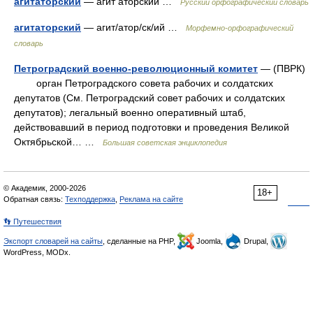
агитаторский
— агит аторский …
Русский орфографический словарь
агитаторский
— агит/атор/ск/ий …
Морфемно-орфографический
словарь
Петроградский военно-революционный комитет
— (ПВРК)
орган Петроградского совета рабочих и солдатских
депутатов (См. Петроградский совет рабочих и солдатских
депутатов); легальный военно оперативный штаб,
действовавший в период подготовки и проведения Великой
Октябрьской… …
Большая советская энциклопедия
© Академик, 2000-2026
18+
Обратная связь:
Техподдержка
,
Реклама на сайте
👣 Путешествия
Экспорт словарей на сайты
, сделанные на PHP,
Joomla,
Drupal,
WordPress, MODx.